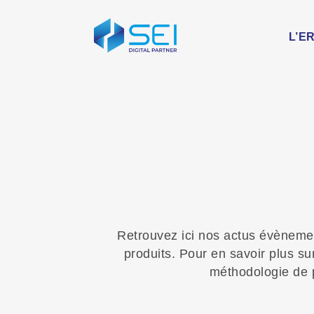
Skip
to
content
L’E
Retrouvez ici nos actus évènemen
produits. Pour en savoir plus su
méthodologie de p