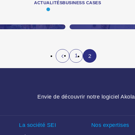
ACTUALITÉS
BUSINESS CASES
e retail de demain :
Green UX : concevoi
njeux et
des interfaces plus
ransformation durable
responsables
n savoir plus
En savoir plus
1
2
Envie de découvrir notre logiciel Akol
La société SEI
Nos expertises