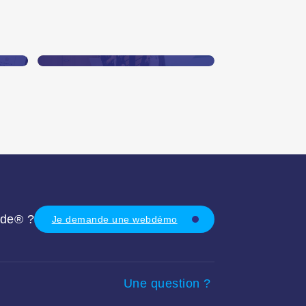
r
SEI rejoint la French
Tech Pays Basque
En savoir plus
ade® ?
Je demande une webdémo
Une question ?