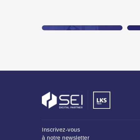
Méthode Agile Scrum :
L
le rôle du Product
e
Owner
t
En savoir plus
E
Inscrivez-vous
à notre newsletter