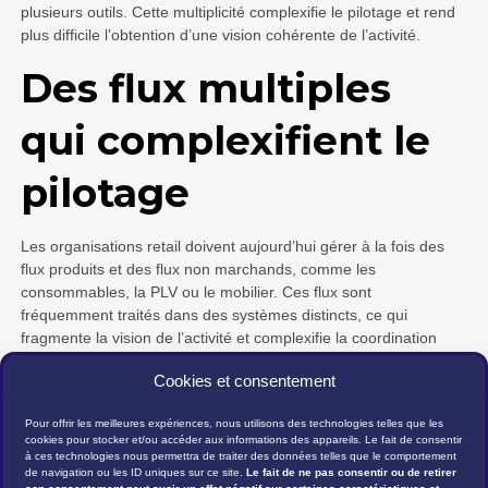
plusieurs outils. Cette multiplicité complexifie le pilotage et rend
plus difficile l’obtention d’une vision cohérente de l’activité.
Des flux multiples
qui complexifient le
pilotage
Les organisations retail doivent aujourd’hui gérer à la fois des
flux produits et des flux non marchands, comme les
consommables, la PLV ou le mobilier. Ces flux sont
fréquemment traités dans des systèmes distincts, ce qui
fragmente la vision de l’activité et complexifie la coordination
entre les équipes.
Cookies et consentement
Dans ce contexte, la capacité à centraliser ces flux devient un
facteur clé d’efficacité opérationnelle.
Pour offrir les meilleures expériences, nous utilisons des technologies telles que les
cookies pour stocker et/ou accéder aux informations des appareils. Le fait de consentir
à ces technologies nous permettra de traiter des données telles que le comportement
Face à ces enjeux, les outils doivent évoluer pour permettre un
de navigation ou les ID uniques sur ce site.
Le fait de ne pas consentir ou de retirer
pilotage global de l’activité. L’objectif n’est plus seulement de