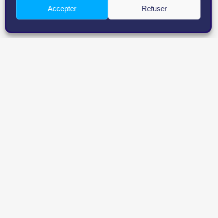
Accepter
Refuser
AVRIL 19, 2023
Solution de logistiq
CACHE CACHE…
Navigat
Boardriders
de l’arti