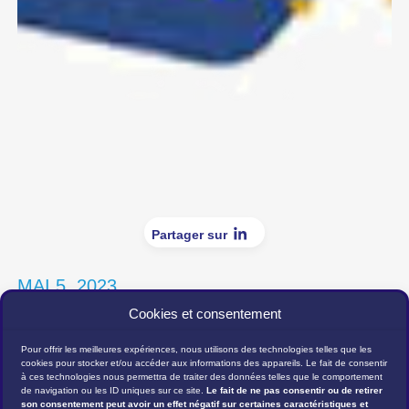
Partager sur
MAI 5, 2023
Cookies et consentement
Institut National de la Transfusion Sanguine
Pour offrir les meilleures expériences, nous utilisons des technologies telles que les
cookies pour stocker et/ou accéder aux informations des appareils. Le fait de consentir
à ces technologies nous permettra de traiter des données telles que le comportement
DC SHOES
Ixina
Navigation
de navigation ou les ID uniques sur ce site.
Le fait de ne pas consentir ou de retirer
son consentement peut avoir un effet négatif sur certaines caractéristiques et