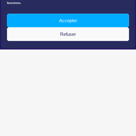
fonctions.
de l’article
DÉMO
Accepter
Refuser
Envie de découvrir notre logiciel Akolade® ?
Je demande une webdémo
La société SEI
Découvrir SEI
Démarche RSE
Espace presse
Nous rejoindre
Nos actualités
Nos expertises